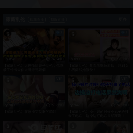
全24话
全37话
命运石之门
死亡笔记
神作
2026
神作
2026
▶ 播放
▶ 播放
🔥
本周热门
咒术回战 第二季
1
9.8
海贼王 蛋头岛篇
2
9.7