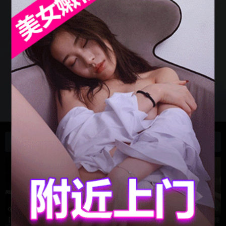
更新至8
更新至6
EP.08
EP.06
无职转生 第二季
Re:从零开始 第三季
奇幻
2026
奇幻
2026
▶ 播放
▶ 播放
🎞️ 剧场版专区
更多 ›
电影盛宴