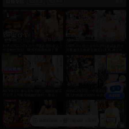
新番收割机
2026-07-20 22:08
海贼王
蛋头岛篇太精彩了！
日漫动漫免费观
看全集
更新速度给力，每周准时追更～
✨ 发布留言
留言区展示互动氛围，真实留言请至社区讨论