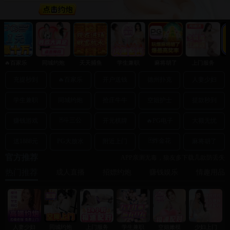
海贼王 蛋头岛篇
死神 千年血战篇
热血
2026
热血
2026
▶ 播放
▶ 播放
更新至8
更新至10
EP.08
EP.10
鬼灭之刃 锻刀村篇
咒术回战 涩谷事变