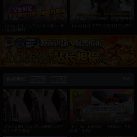
葬送的芙莉莲
3
9.6
鬼灭之刃 锻刀村篇
4
9.5
堀与宫村 第二季
5
9.4
间谍过家家 第二季
6
9.3
进击的巨人 最终季
7
9.2
🏷️
热门标签
#热血战斗
#恋爱治愈
#科幻奇幻
#剧场版
#经典神作
#新番速递
#海贼王
#鬼灭之刃
#咒术回战
#进击的巨人
#铃芽之旅
#芙莉莲
📢
追番提醒